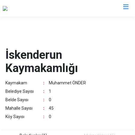
Hatay
Altınözü
Reyhanlı
İskenderun
Belen
Samandağ
Kaymakamlığı
Dörtyol
Yayladağı
Erzin
Payas
Kaymakam
:
Muhammet ÖNDER
Hassa
Arsuz
Belediye Sayısı
:
1
İskenderun
Antakya
Belde Sayısı
:
0
Kırıkhan
Defne
Mahalle Sayısı
:
45
Kumlu
Köy Sayısı
:
0