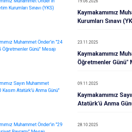
19.06.2026
İskenderun
Kaymakamımız Muha
Kırıkhan
Kurumları Sınavı (Y
Kumlu
23.11.2025
Kaymakamımız Muha
Öğretmenler Günü" 
09.11.2025
Kaymakamımız Sayı
Atatürk'ü Anma Gün
28.10.2025