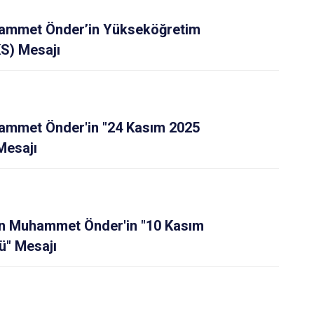
Antakya
mmet Önder’in Yükseköğretim
Defne
KS) Mesajı
mmet Önder'in "24 Kasım 2025
Mesajı
n Muhammet Önder'in "10 Kasım
ü" Mesajı