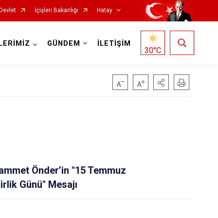
Devlet
İçişleri Bakanlığı
Hatay
LERİMİZ
GÜNDEM
İLETİŞİM
30
°C
Reyhanlı
Samandağ
mmet Önder’in "15 Temmuz
Yayladağı
irlik Günü" Mesajı
Payas
Arsuz