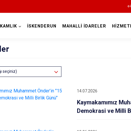
e-
KAMLIK
İSKENDERUN
MAHALLİ İDARELER
HİZMET
Hatay
ler
ğı seçiniz)
Altınözü
14.07.2026
Belen
Kaymakamımız Muha
Dörtyol
Demokrasi ve Milli B
Erzin
Hassa