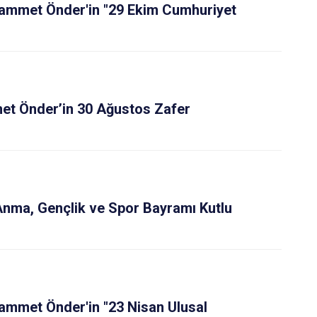
mmet Önder'in "29 Ekim Cumhuriyet
 Önder’in 30 Ağustos Zafer
Anma, Gençlik ve Spor Bayramı Kutlu
met Önder'in "23 Nisan Ulusal