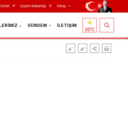
Devlet
İçişleri Bakanlığı
Hatay
LERİMİZ
GÜNDEM
İLETİŞİM
30
°C
Reyhanlı
Samandağ
Yayladağı
Payas
Arsuz