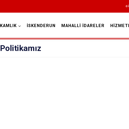
e-
KAMLIK
İSKENDERUN
MAHALLİ İDARELER
HİZMET
Hatay
 Politikamız
Altınözü
Belen
Dörtyol
Erzin
Hassa